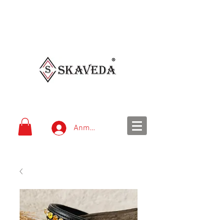
schnelle Lieferung
einfache Bezahlung
Versandkostenfrei ab 99
€
Anmelden