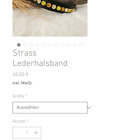
Strass
Lederhalsband
Preis
40,00 €
inkl. MwSt.
Größe
*
Anzahl
*