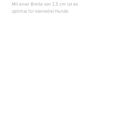
Mit einer Breite von 2,5 cm ist es
optimal für kleine(re) Hunde
geeignet.
Durchgängige Aussparung
Lederfarbe: schwarz
Weich unterlegt
Beschläge: silberfarben
Herstellerangaben &
Produktsicherheit:
Die vollständigen
Herstellerinformationen gemäß
Verordnung (EU) 2023/988 finden Sie
hie
r
auf unserer Infoseite.