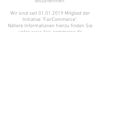
teilzunehmen.
Wir sind seit
01.01.2019
Mitglied der
Initiative "FairCommerce".
Nähere Informationen hierzu finden Sie
unter
www.fair-commerce.de
Impressum
Datenschutz
AGB
Zahlung und Versand
Widerrufsrecht