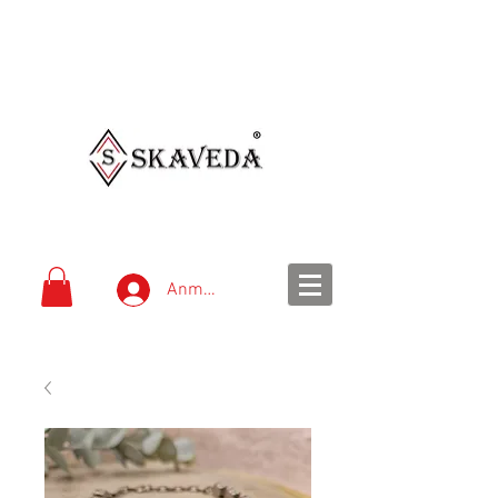
schnelle Lieferung
einfache Bezahlung
Versandkostenfrei ab 99
€
Anmelden