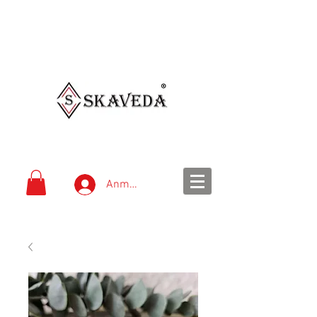
schnelle Lieferung
einfache Bezahlung
Versandkostenfrei ab 99
€
Anmelden