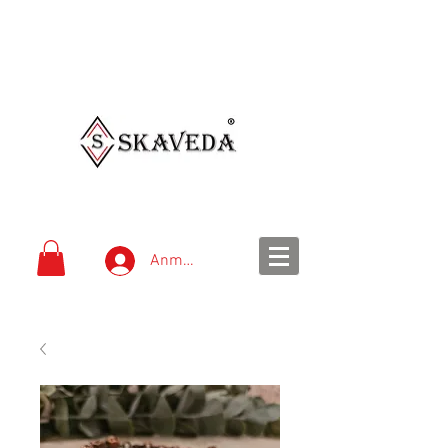
schnelle Lieferung
einfache Bezahlung
Versandkostenfrei ab 99
€
Anmelden